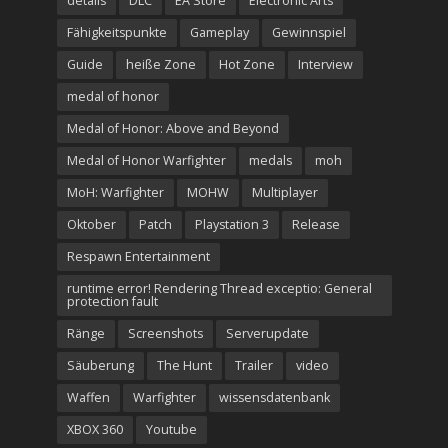
details
DLC
EA Store
Electronic Arts
Fähigkeitspunkte
Gameplay
Gewinnspiel
Guide
heiße Zone
Hot Zone
Interview
medal of honor
Medal of Honor: Above and Beyond
Medal of Honor Warfighter
medals
moh
MoH: Warfighter
MOHW
Multiplayer
Oktober
Patch
Playstation 3
Release
Respawn Entertainment
runtime error! Rendering Thread exceptio: General
protection fault
Ränge
Screenshots
Serverupdate
Säuberung
The Hunt
Trailer
video
Waffen
Warfighter
wissensdatenbank
XBOX 360
Youtube