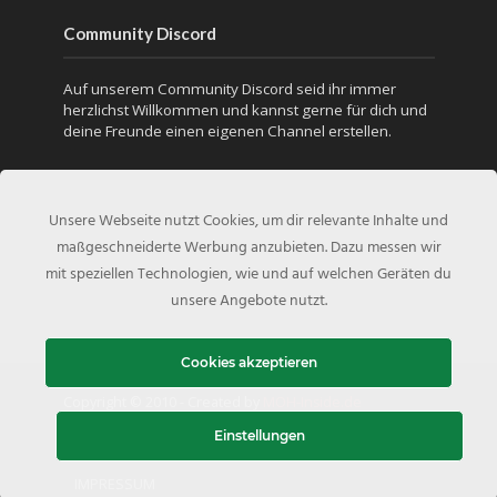
Community Discord
Auf unserem Community Discord seid ihr immer
herzlichst Willkommen und kannst gerne für dich und
deine Freunde einen eigenen Channel erstellen.
Unsere Webseite nutzt Cookies, um dir relevante Inhalte und
maßgeschneiderte Werbung anzubieten. Dazu messen wir
mit speziellen Technologien, wie und auf welchen Geräten du
unsere Angebote nutzt.
Cookies akzeptieren
Copyright © 2010 - Created by
MOH-Inside.de
Einstellungen
KONTAKT
DATENSCHUTZERKLÄRUNG
IMPRESSUM