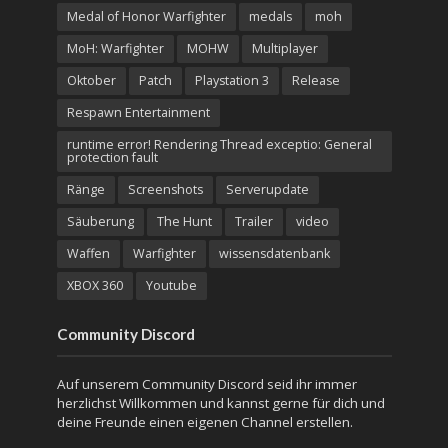
Medal of Honor Warfighter
medals
moh
MoH: Warfighter
MOHW
Multiplayer
Oktober
Patch
Playstation 3
Release
Respawn Entertainment
runtime error! Rendering Thread exceptio: General
protection fault
Ränge
Screenshots
Serverupdate
Säuberung
The Hunt
Trailer
video
Waffen
Warfighter
wissensdatenbank
XBOX 360
Youtube
Community Discord
Auf unserem Community Discord seid ihr immer
herzlichst Willkommen und kannst gerne für dich und
deine Freunde einen eigenen Channel erstellen.