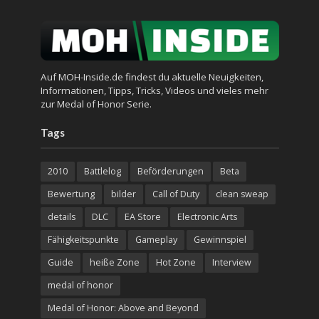
Auf MOH-Inside.de findest du aktuelle Neuigkeiten,
Informationen, Tipps, Tricks, Videos und vieles mehr
zur Medal of Honor Serie.
Tags
2010
Battlelog
Beförderungen
Beta
Bewertung
bilder
Call of Duty
clean sweap
details
DLC
EA Store
Electronic Arts
Fähigkeitspunkte
Gameplay
Gewinnspiel
Guide
heiße Zone
Hot Zone
Interview
medal of honor
Medal of Honor: Above and Beyond