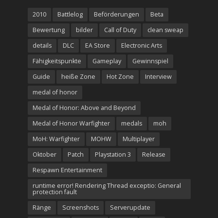
2010
Battlelog
Beförderungen
Beta
Bewertung
bilder
Call of Duty
clean sweap
details
DLC
EA Store
Electronic Arts
Fähigkeitspunkte
Gameplay
Gewinnspiel
Guide
heiße Zone
Hot Zone
Interview
medal of honor
Medal of Honor: Above and Beyond
Medal of Honor Warfighter
medals
moh
MoH: Warfighter
MOHW
Multiplayer
Oktober
Patch
Playstation 3
Release
Respawn Entertainment
runtime error! Rendering Thread exceptio: General
protection fault
Ränge
Screenshots
Serverupdate