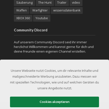
Säuberung
The Hunt
Trailer
video
Waffen
Warfighter
wissensdatenbank
XBOX 360
Youtube
Community Discord
Auf unserem Community Discord seid ihr immer
herzlichst Willkommen und kannst gerne für dich und
deine Freunde einen eigenen Channel erstellen.
Unsere Webseite nutzt Cookies, um dir relevante Inhalte und
maßgeschneiderte Werbung anzubieten. Dazu messen wir
mit speziellen Technologien, wie und auf welchen Geräten du
unsere Angebote nutzt.
Cookies akzeptieren