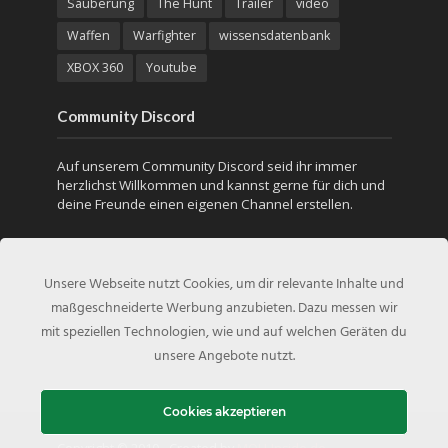
Säuberung
The Hunt
Trailer
video
Waffen
Warfighter
wissensdatenbank
XBOX 360
Youtube
Community Discord
Auf unserem Community Discord seid ihr immer
herzlichst Willkommen und kannst gerne für dich und
deine Freunde einen eigenen Channel erstellen.
Unsere Webseite nutzt Cookies, um dir relevante Inhalte und
maßgeschneiderte Werbung anzubieten. Dazu messen wir
mit speziellen Technologien, wie und auf welchen Geräten du
unsere Angebote nutzt.
Cookies akzeptieren