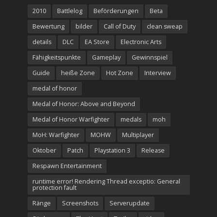
2010
Battlelog
Beförderungen
Beta
Bewertung
bilder
Call of Duty
clean sweap
details
DLC
EA Store
Electronic Arts
Fähigkeitspunkte
Gameplay
Gewinnspiel
Guide
heiße Zone
Hot Zone
Interview
medal of honor
Medal of Honor: Above and Beyond
Medal of Honor Warfighter
medals
moh
MoH: Warfighter
MOHW
Multiplayer
Oktober
Patch
Playstation 3
Release
Respawn Entertainment
runtime error! Rendering Thread exceptio: General
protection fault
Ränge
Screenshots
Serverupdate