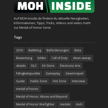
Auf MOH-Inside.de findest du aktuelle Neuigkeiten,
Informationen, Tipps, Tricks, Videos und vieles mehr
zur Medal of Honor Serie.
Tags
2010
Battlelog
Beförderungen
Beta
Bewertung
bilder
Call of Duty
clean sweap
details
DLC
EA Store
Electronic Arts
Fähigkeitspunkte
Gameplay
Gewinnspiel
Guide
heiße Zone
Hot Zone
Interview
medal of honor
Medal of Honor: Above and Beyond
Medal of Honor Warfighter
medals
moh