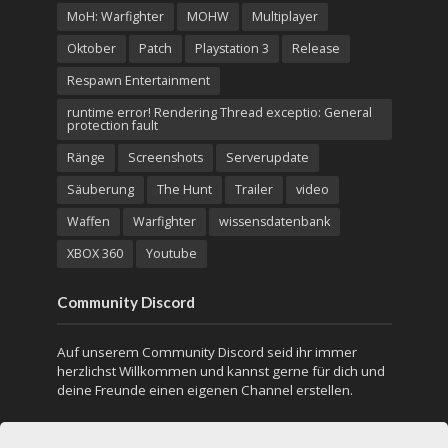
MoH: Warfighter
MOHW
Multiplayer
Oktober
Patch
Playstation 3
Release
Respawn Entertainment
runtime error! Rendering Thread exceptio: General
protection fault
Ränge
Screenshots
Serverupdate
Säuberung
The Hunt
Trailer
video
Waffen
Warfighter
wissensdatenbank
XBOX 360
Youtube
Community Discord
Auf unserem Community Discord seid ihr immer
herzlichst Willkommen und kannst gerne für dich und
deine Freunde einen eigenen Channel erstellen.