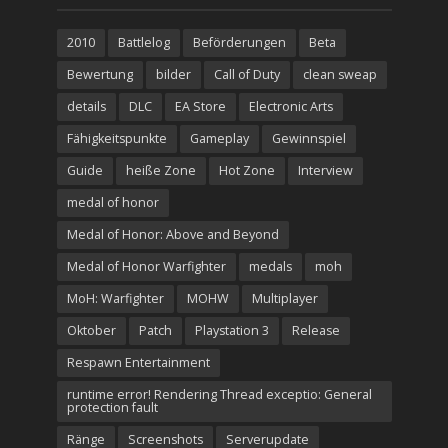
2010
Battlelog
Beförderungen
Beta
Bewertung
bilder
Call of Duty
clean sweap
details
DLC
EA Store
Electronic Arts
Fähigkeitspunkte
Gameplay
Gewinnspiel
Guide
heiße Zone
Hot Zone
Interview
medal of honor
Medal of Honor: Above and Beyond
Medal of Honor Warfighter
medals
moh
MoH: Warfighter
MOHW
Multiplayer
Oktober
Patch
Playstation 3
Release
Respawn Entertainment
runtime error! Rendering Thread exceptio: General
protection fault
Ränge
Screenshots
Serverupdate