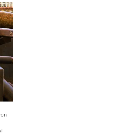
von
uf