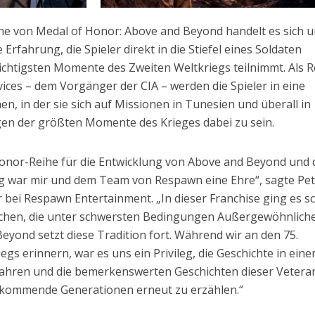
ne von Medal of Honor: Above and Beyond handelt es sich 
Erfahrung, die Spieler direkt in die Stiefel eines Soldaten
wichtigsten Momente des Zweiten Weltkriegs teilnimmt. Als 
rvices – dem Vorgänger der CIA – werden die Spieler in eine
en, in der sie sich auf Missionen in Tunesien und überall in
en der größten Momente des Krieges dabei zu sein.
onor-Reihe für die Entwicklung von Above and Beyond und 
g war mir und dem Team von Respawn eine Ehre“, sagte Pe
 bei Respawn Entertainment. „In dieser Franchise ging es s
hen, die unter schwersten Bedingungen Außergewöhnlich
eyond setzt diese Tradition fort. Während wir an den 75.
egs erinnern, war es uns ein Privileg, die Geschichte in ein
ahren und die bemerkenswerten Geschichten dieser Vetera
kommende Generationen erneut zu erzählen.“