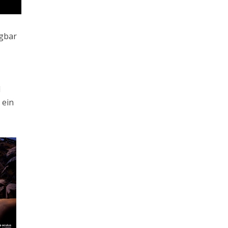
ügbar
d
 ein