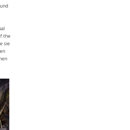
 und
ual
f the
e sie
ren
chen