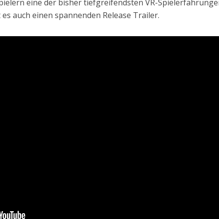
pielern eine der bisher tiefgreifendsten VR-Spielerfahrung
 es auch einen spannenden Release Trailer.