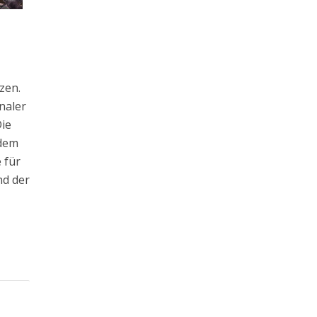
zen.
naler
Die
 dem
 für
nd der