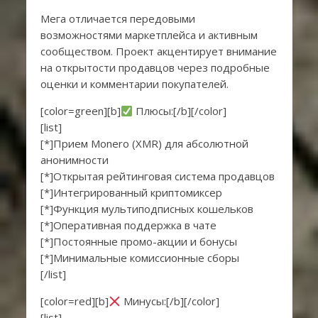
Мега отличается передовыми
возможностями маркетплейса и активным
сообществом. Проект акцентирует внимание
на открытости продавцов через подробные
оценки и комментарии покупателей.
[color=green][b]
Плюсы:[/b][/color]
[list]
[*]Прием Monero (XMR) для абсолютной
анонимности
[*]Открытая рейтинговая система продавцов
[*]Интегрированный криптомиксер
[*]Функция мультиподписных кошельков
[*]Оперативная поддержка в чате
[*]Постоянные промо-акции и бонусы
[*]Минимальные комиссионные сборы
[/list]
[color=red][b]
Минусы:[/b][/color]
[list]