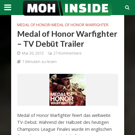
MEDAL OF HONOR
•
MEDAL OF HONOR WARFIGHTER
Medal of Honor Warfighter
– TV Debüt Trailer
Mai 20, 2012
27 Kommentare
1 Minuten zu lesen
Medal of Honor Warfighter feiert das weltweite
TV-Debüt. Während der Halbzeit des heutigen
Champions League Finales wurde im englischen