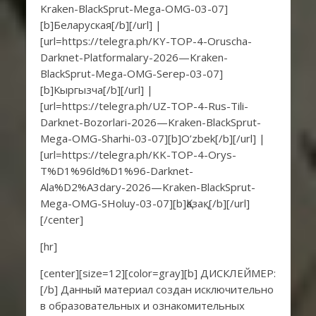
Kraken-BlackSprut-Mega-OMG-03-07]
[b]Беларуская[/b][/url] |
[url=https://telegra.ph/KY-TOP-4-Oruscha-
Darknet-Platformalary-2026—Kraken-
BlackSprut-Mega-OMG-Serep-03-07]
[b]Кыргызча[/b][/url] |
[url=https://telegra.ph/UZ-TOP-4-Rus-Tili-
Darknet-Bozorlari-2026—Kraken-BlackSprut-
Mega-OMG-Sharhi-03-07][b]O’zbek[/b][/url] |
[url=https://telegra.ph/KK-TOP-4-Orys-
T%D1%96ld%D1%96-Darknet-
Ala%D2%A3dary-2026—Kraken-BlackSprut-
Mega-OMG-SHoluy-03-07][b]Қазақ[/b][/url]
[/center]
[hr]
[center][size=12][color=gray][b] ДИСКЛЕЙМЕР:
[/b] Данный материал создан исключительно
в образовательных и ознакомительных