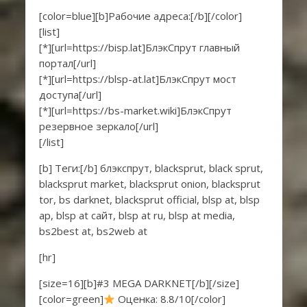
[color=blue][b]Рабочие адреса:[/b][/color]
[list]
[*][url=https://bisp.lat]БлэкСпрут главный
портал[/url]
[*][url=https://blsp-at.lat]БлэкСпрут мост
доступа[/url]
[*][url=https://bs-market.wiki]БлэкСпрут
резервное зеркало[/url]
[/list]
[b] Теги:[/b] блэкспрут, blacksprut, black sprut,
blacksprut market, blacksprut onion, blacksprut
tor, bs darknet, blacksprut official, blsp at, blsp
ap, blsp at сайт, blsp at ru, blsp at media,
bs2best at, bs2web at
[hr]
[size=16][b]#3 MEGA DARKNET[/b][/size]
[color=green]
Оценка: 8.8/10[/color]