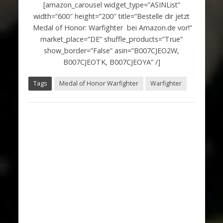
[amazon_carousel widget_type=”ASINList”
width=”600″ height=”200″ title=”Bestelle dir jetzt
Medal of Honor: Warfighter bei Amazon.de vor!”
market_place=”DE” shuffle_products=”True”
show_border=”False” asin=”B007CJEO2W,
B007CJEOTK, B007CJEOYA” /]
Tags
Medal of Honor Warfighter
Warfighter