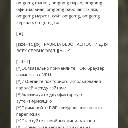
omgomg market, omgomg нарко, omgomg
официальная, omgomg рабочая ссылка,
omgomg маркет, сайт omgomg, omgomg
зеркало, omgomg ton
[hr]
[size=15][b]ПРАВИЛА БЕЗОПАСНОСТИ ДЛЯ
ВСЕХ СЕРВИСОВ[/b][/size]
[list=1]
[*]Обязательно применяйте TOR-браузер
совместно с VPN
[*]Избегайте повторного использования
паролей между сайтами
[*]Активируйте двухфакторную
аутентификацию
[*]Применяйте PGP-шифрование во всех
переписках
[*]Стартуйте с пробных мини-заказов
[*]Проверяйте зеркала до входа на