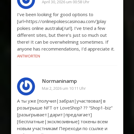
April 30, 2026 um 00:58 Uhr
I’ve been looking for good options to
[url=https://onlinepokiescasinoau.com/]play
pokies online australia[/url]. I’ve tried a few
different sites, but there’s just so much out
there! It can be overwhelming sometimes. If
anyone has recommendations, I’d appreciate it.
ANTWORTEN
Normaninamp
Mai 2, 2026 um 10:11 Uhr
А ты уже [получил|забрал|участвовал] в
розыгрыше NFT от LoveShop? ?? “Shop1-biz”
[разыгрывает|дарит|предлагает]
[бесплатные|эксклюзивные] токены всем
новым участникам! Переходи по ссылке и