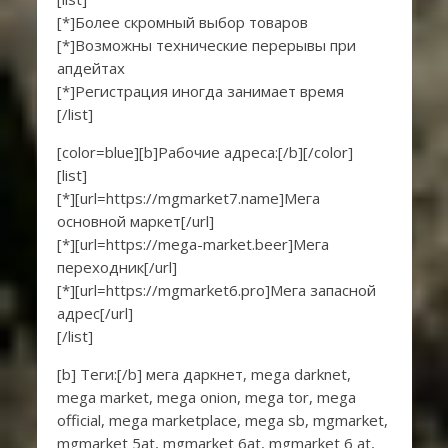
[*]Более скромный выбор товаров
[*]Возможны технические перерывы при
апдейтах
[*]Регистрация иногда занимает время
[/list]
[color=blue][b]Рабочие адреса:[/b][/color]
[list]
[*][url=https://mgmarket7.name]Мега
основной маркет[/url]
[*][url=https://mega-market.beer]Мега
переходник[/url]
[*][url=https://mgmarket6.pro]Мега запасной
адрес[/url]
[/list]
[b] Теги:[/b] мега даркнет, mega darknet,
mega market, mega onion, mega tor, mega
official, mega marketplace, mega sb, mgmarket,
mgmarket 5at, mgmarket 6at, mgmarket 6 at,