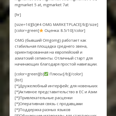
mgmarket 5 at, mgmarket 7at
[hr]
[size=16][b]#4 OMG MARKETPLACE[/b][/size]
[color=green]
Оценка: 8.5/10[/color]
OMG (бывший Omgomg) работает как
стабильная площадка среднего звена,
ориентированная на европейский и
азиатский сегменты. Отличный старт для
начинающих благодаря простой навигации.
[color=green][b]
Плюсы:[/b][/color]
[list]
[*]Дружелюбный интерфейс для новеньких
[*]Активное представительство в ЕС и Азии
[*]Привлекательные расценки
[*]Оперативная связь с продавцами
[*]Поддержка разных языков
[*]Обучающие материалы для стартующих