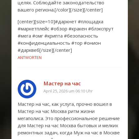
целях. Соблюдайте законодательство
вашего региона.[/color][/size][/center]
[center][size=10]#даркнет #площадка
#маркетплейс #обзор #кракен #блэкспрут
#мега #омг #крипта #безопасность
#конфиденциальность #тор #онион
#дарквеб[/size][/center]
ANTWORTEN
Мастер на час
April 25, 2026 um 06:10 Uhr
Мастер на час, как услуга, прочно вошел в
Мастер на час Москва ритм жизни
мегаполиса. Это профессиональное решение
для Мастер на час Москва бытовых и мелких
ремонтных задач, когда Муж на час в Москве