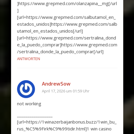
]https://www.grepmed.com/olanzapina__mg[/url
]
[url=https://www.grepmed.com/salbutamol_en_
estados_unidos]https://www.grepmed.com/salb
utamol_en_estados_unidos[/url]
[url=https://www.grepmed.com/sertralina_dond
e_la_puedo_comprar]https://www.grepmed.com
/sertralina_donde_la_puedo_comprar[/url]
ANTWORTEN
AndrewSow
April 17, 2026 um 01:59 Uhr
not working
_________________
[url=https://1winazerbaijanbonus.buzz/1win_bu_
rus_%C5%9Firk%C9%99tidir.html]1 win casino