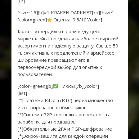
[hr]
[size=16][b]#1 KRAKEN DARKNET[/b][/size]
[color=green]
Оценка: 9.5/10[/color]
Кракен утвердился в роли ведущего
маркетплейса, предлагая наиболее широкий
ассортимент и надёжную защиту. Свыше 50
тысяч активных предложений и армейское
шифрование превращают его в
первоочередной выбор для опытных
пользователей.
[color=green][b]
Плюсы:[/b][/color]
[list]
[*]Платежи Bitcoin (BTC) через множество
интегрированных обменников
[*]Система P2P торговли – возможность
заработка для продавцов
[*]Обязательные 2FA и PGP-шифрование
[*]Эскроу-защита для каждой операции