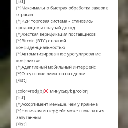
[list]
[*]Максимально быстрая обработка заявок в
отрасли
[*]P2P торговая система – становись
продавцом и получай доход
[*]Жесткая верификация поставщиков
[*]Bitcoin (BTC) с полной
конфиденциальностью
[*]Автоматизированное урегулирование
конфликтов
[*]Адаптивный мобильный интерфейс
[*]Отсутствие лимитов на сделки
[/list]
[color=red][b]
Минусы:[/b][/color]
[list]
[*]Ассортимент меньше, чем у Кракена
[*]Новичкам интерфейс может показаться
запутанным
[/list]