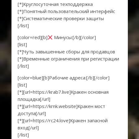
[*]Круглосуточная техподдержка
[*]Понятный пользовательский интерфейс
[*]Систематические проверки защиты
[/list]
[color=red][b]
Минусы:[/b][/color]
[list]
[*]Чуть завышенные сборы для продавцов
[*]Временные ограничения при регистрации
[/list]
[color=blue][b]Рабочие адреса:[/b][/color]
[list]
[*][url=https://krab7.live]Кракен основная
площадка[/url]
[*][url=https://krnk.website]Кракен мост
доступа[/url]
[*][url=https://rc24.love]Кракен запасной
вход[/url]
[/list]