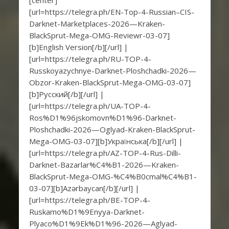
[center]
[url=https://telegra.ph/EN-Top-4-Russian–CIS-
Darknet-Marketplaces-2026—Kraken-
BlackSprut-Mega-OMG-Reviewr-03-07]
[b]English Version[/b][/url] |
[url=https://telegra.ph/RU-TOP-4-
Russkoyazychnye-Darknet-Ploshchadki-2026—
Obzor-Kraken-BlackSprut-Mega-OMG-03-07]
[b]Русский[/b][/url] |
[url=https://telegra.ph/UA-TOP-4-
Ros%D1%96jskomovn%D1%96-Darknet-
Ploshchadki-2026—Oglyad-Kraken-BlackSprut-
Mega-OMG-03-07][b]Українська[/b][/url] |
[url=https://telegra.ph/AZ-TOP-4-Rus-Dilli-
Darknet-Bazarlar%C4%B1-2026—Kraken-
BlackSprut-Mega-OMG-%C4%B0cmal%C4%B1-
03-07][b]Azərbaycan[/b][/url] |
[url=https://telegra.ph/BE-TOP-4-
Ruskamo%D1%9Enyya-Darknet-
Plyaco%D1%9Ek%D1%96-2026—Aglyad-