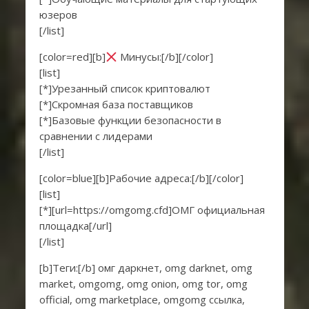
юзеров
[/list]
[color=red][b]
Минусы:[/b][/color]
[list]
[*]Урезанный список криптовалют
[*]Скромная база поставщиков
[*]Базовые функции безопасности в
сравнении с лидерами
[/list]
[color=blue][b]Рабочие адреса:[/b][/color]
[list]
[*][url=https://omgomg.cfd]ОМГ официальная
площадка[/url]
[/list]
[b]Теги:[/b] омг даркнет, omg darknet, omg
market, omgomg, omg onion, omg tor, omg
official, omg marketplace, omgomg ссылка,