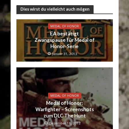
Dies wirst du vielleicht auch mögen
MEDAL OF HONOR
EA bestätigt
Zwangspause für Medal of
Honor-Serie
Januar 31, 2013
MEDAL OF HONOR
Medal of Honor:
Warfighter – Screenshots
zum DLC The Hunt
Dezember 18, 2012