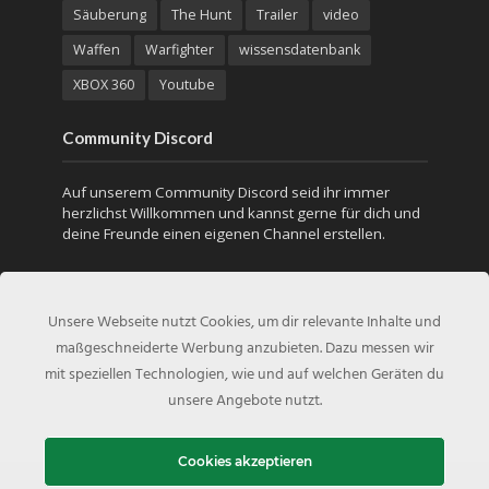
Säuberung
The Hunt
Trailer
video
Waffen
Warfighter
wissensdatenbank
XBOX 360
Youtube
Community Discord
Auf unserem Community Discord seid ihr immer
herzlichst Willkommen und kannst gerne für dich und
deine Freunde einen eigenen Channel erstellen.
Unsere Webseite nutzt Cookies, um dir relevante Inhalte und
maßgeschneiderte Werbung anzubieten. Dazu messen wir
mit speziellen Technologien, wie und auf welchen Geräten du
unsere Angebote nutzt.
Cookies akzeptieren