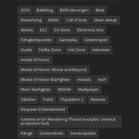
2010
Battlelog
Beförderungen
Beta
Bewertung
bilder
Call of Duty
clean sweap
details
DLC
EA Store
Electronic Arts
Fähigkeitspunkte
Gameplay
Gewinnspiel
Guide
heiße Zone
Hot Zone
Interview
medal of honor
Medal of Honor: Above and Beyond
Medal of Honor Warfighter
medals
moh
MoH: Warfighter
MOHW
Multiplayer
Oktober
Patch
Playstation 3
Release
Respawn Entertainment
runtime error! Rendering Thread exceptio: General
protection fault
Ränge
Screenshots
Serverupdate