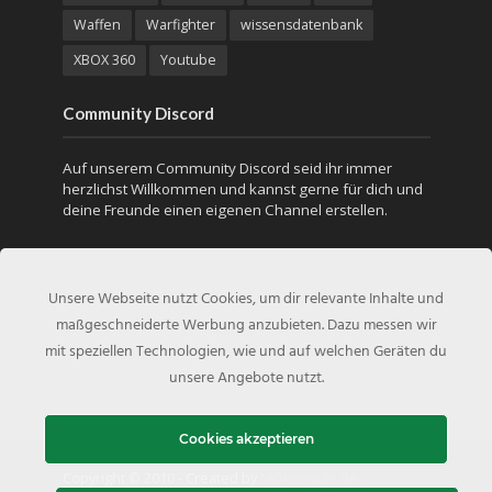
Waffen
Warfighter
wissensdatenbank
XBOX 360
Youtube
Community Discord
Auf unserem Community Discord seid ihr immer
herzlichst Willkommen und kannst gerne für dich und
deine Freunde einen eigenen Channel erstellen.
Unsere Webseite nutzt Cookies, um dir relevante Inhalte und
maßgeschneiderte Werbung anzubieten. Dazu messen wir
mit speziellen Technologien, wie und auf welchen Geräten du
unsere Angebote nutzt.
Cookies akzeptieren
Copyright © 2010 - Created by
MOH-Inside.de