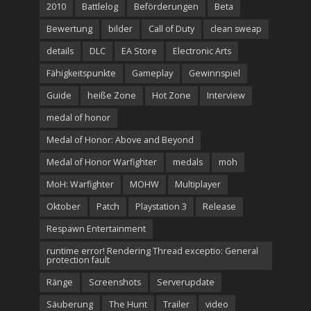
2010
Battlelog
Beförderungen
Beta
Bewertung
bilder
Call of Duty
clean sweap
details
DLC
EA Store
Electronic Arts
Fähigkeitspunkte
Gameplay
Gewinnspiel
Guide
heiße Zone
Hot Zone
Interview
medal of honor
Medal of Honor: Above and Beyond
Medal of Honor Warfighter
medals
moh
MoH: Warfighter
MOHW
Multiplayer
Oktober
Patch
Playstation 3
Release
Respawn Entertainment
runtime error! Rendering Thread exceptio: General
protection fault
Ränge
Screenshots
Serverupdate
Säuberung
The Hunt
Trailer
video