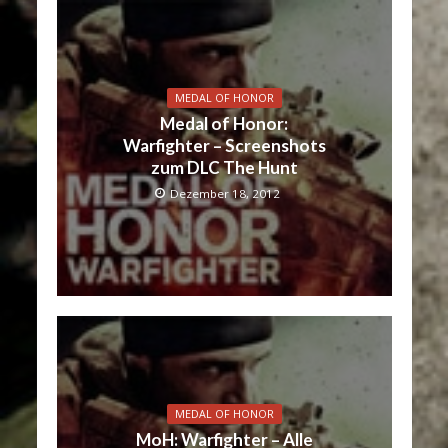
MEDAL OF HONOR
Medal of Honor:
Warfighter – Screenshots
zum DLC The Hunt
Dezember 18, 2012
MEDAL OF HONOR
MoH: Warfighter – Alle