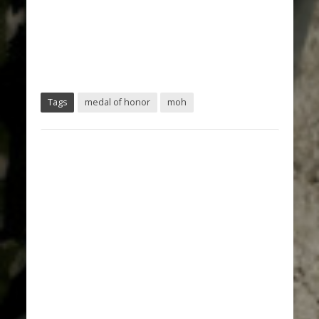
Tags
medal of honor
moh