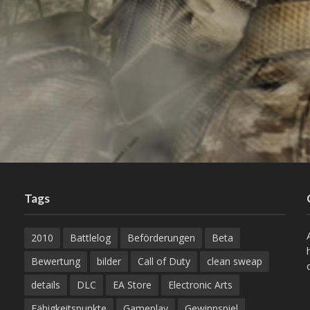
Tags
2010
Battlelog
Beförderungen
Beta
Bewertung
bilder
Call of Duty
clean sweap
details
DLC
EA Store
Electronic Arts
Fähigkeitspunkte
Gameplay
Gewinnspiel