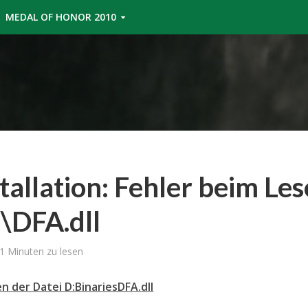
MEDAL OF HONOR 2010
tallation: Fehler beim Le
s\DFA.dll
1 Minuten zu lesen
en der Datei D:BinariesDFA.dll