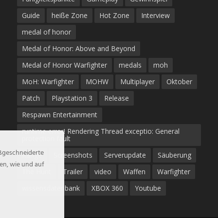
Guide
heiße Zone
Hot Zone
Interview
medal of honor
Medal of Honor: Above and Beyond
Medal of Honor Warfighter
medals
moh
MoH: Warfighter
MOHW
Multiplayer
Oktober
Patch
Playstation 3
Release
Respawn Entertainment
runtime error! Rendering Thread exceptio: General
protection fault
aßgeschneiderte
Ränge
Screenshots
Serverupdate
Säuberung
en, wie und auf
The Hunt
Trailer
video
Waffen
Warfighter
wissensdatenbank
XBOX 360
Youtube