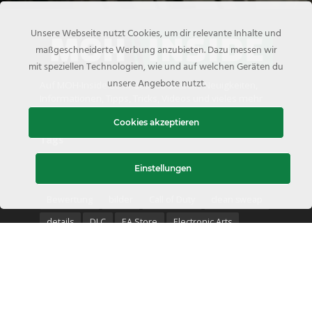
Unsere Webseite nutzt Cookies, um dir relevante Inhalte und
maßgeschneiderte Werbung anzubieten. Dazu messen wir
mit speziellen Technologien, wie und auf welchen Geräten du
unsere Angebote nutzt.
Auf MOH-Inside.de findest du aktuelle Neuigkeiten,
Informationen, Tipps, Tricks, Videos und vieles mehr
zur Medal of Honor Serie.
Cookies akzeptieren
Tags
Einstellungen
2010
Battlelog
Beförderungen
Beta
Bewertung
bilder
Call of Duty
clean sweap
details
DLC
EA Store
Electronic Arts
Fähigkeitspunkte
Gameplay
Gewinnspiel
Guide
heiße Zone
Hot Zone
Interview
medal of honor
Medal of Honor: Above and Beyond