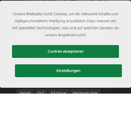
Unsere Webseite nutzt Cookies, um dir relevante Inhalte und
maßgeschneiderte Werbung anzubieten. Dazu messen wir
mit speziellen Technologien, wie und auf welchen Geräten du
unsere Angebote nutzt.
Auf MOH-Inside.de findest du aktuelle Neuigkeiten,
Informationen, Tipps, Tricks, Videos und vieles mehr
zur Medal of Honor Serie.
Cookies akzeptieren
Tags
Einstellungen
2010
Battlelog
Beförderungen
Beta
Bewertung
bilder
Call of Duty
clean sweap
details
DLC
EA Store
Electronic Arts
Fähigkeitspunkte
Gameplay
Gewinnspiel
Guide
heiße Zone
Hot Zone
Interview
medal of honor
Medal of Honor: Above and Beyond