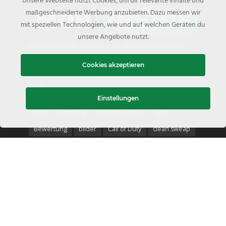
Unsere Webseite nutzt Cookies, um dir relevante Inhalte und
maßgeschneiderte Werbung anzubieten. Dazu messen wir
mit speziellen Technologien, wie und auf welchen Geräten du
unsere Angebote nutzt.
Auf MOH-Inside.de findest du aktuelle Neuigkeiten,
Informationen, Tipps, Tricks, Videos und vieles mehr
zur Medal of Honor Serie.
Cookies akzeptieren
Tags
Einstellungen
2010
Battlelog
Beförderungen
Beta
Bewertung
bilder
Call of Duty
clean sweap
details
DLC
EA Store
Electronic Arts
Fähigkeitspunkte
Gameplay
Gewinnspiel
Guide
heiße Zone
Hot Zone
Interview
medal of honor
Medal of Honor: Above and Beyond
Medal of Honor Warfighter
medals
moh